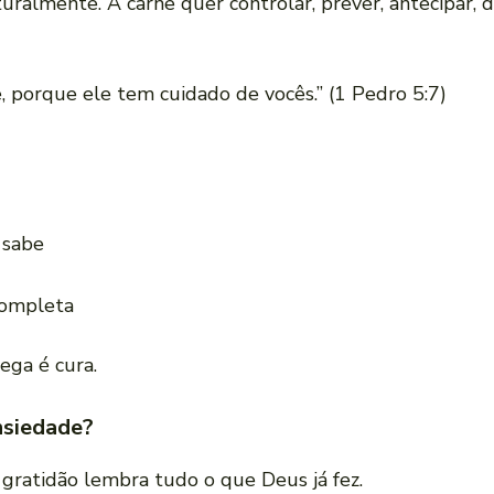
ralmente. A carne quer controlar, prever, antecipar, 
, porque ele tem cuidado de vocês.” (1 Pedro 5:7)
 sabe
completa
ega é cura.
nsiedade?
 gratidão lembra tudo o que Deus já fez.