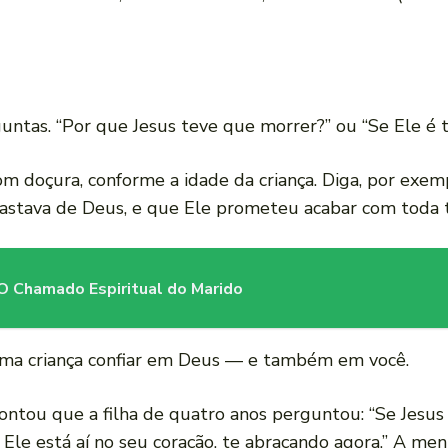
rguntas. “Por que Jesus teve que morrer?” ou “Se Ele é
m doçura, conforme a idade da criança. Diga, por exe
afastava de Deus, e que Ele prometeu acabar com toda t
O Chamado Espiritual do Marido
uma criança confiar em Deus — e também em você.
ntou que a filha de quatro anos perguntou: “Se Jesus 
Ele está aí no seu coração, te abraçando agora.” A meni