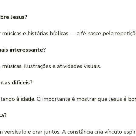
obre Jesus?
sicas e histórias bíblicas — a fé nasce pela repetiçã
mais interessante?
músicas, ilustrações e atividades visuais.
ntas difíceis?
ando à idade. O importante é mostrar que Jesus é bom
sa?
rsículo e orar juntos. A constância cria vínculo espiri