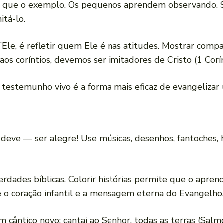
do que o exemplo. Os pequenos aprendem observando. S
itá-lo.
’Ele, é refletir quem Ele é nas atitudes. Mostrar compa
os coríntios, devemos ser imitadores de Cristo (1 Corín
 o testemunho vivo é a forma mais eficaz de evangelizar 
eve — ser alegre! Use músicas, desenhos, fantoches, hi
dades bíblicas. Colorir histórias permite que o aprendi
 o coração infantil e a mensagem eterna do Evangelho
m cântico novo; cantai ao Senhor, todas as terras (Sal