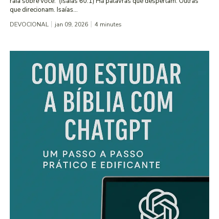
raia sobre você.” (Isaías 60:1) Há palavras que despertam. Outras
que direcionam. Isaías...
DEVOCIONAL
jan 09, 2026
4
minutes