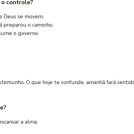
 o controle?
de Deus se movem.
já preparou o caminho.
sume o governo.
estemunho. O que hoje te confunde, amanhã fará sentid
e?
escansar a alma.