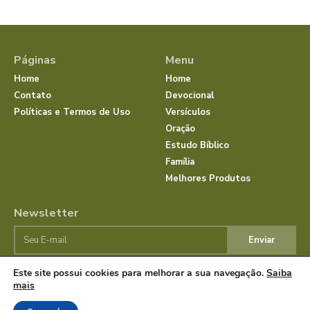
Páginas
Menu
Home
Home
Contato
Devocional
Políticas e Termos de Uso
Versículos
Oração
Estudo Bíblico
Família
Melhores Produtos
Newsletter
Enviar
Este site possui cookies para melhorar a sua navegação.
Saiba
mais
© Dias com Jesus 2025 | Todos os direitos reservados.