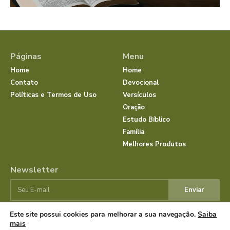
Páginas
Menu
Home
Home
Contato
Devocional
Políticas e Termos de Uso
Versículos
Oração
Estudo Bíblico
Família
Melhores Produtos
Newsletter
Enviar
Este site possui cookies para melhorar a sua navegação.
Saiba
mais
© Dias com Jesus 2025 | Todos os direitos reservados.