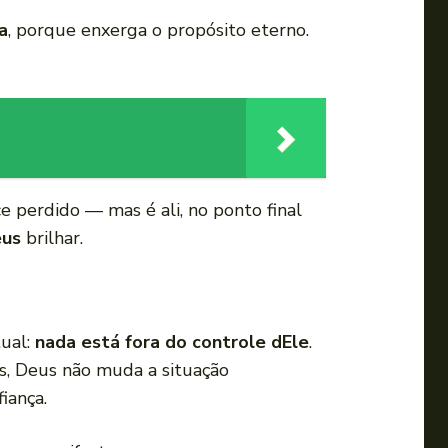
a
, porque enxerga o propósito eterno.
e perdido — mas é ali, no ponto final
eus
brilhar.
tual:
nada está fora do controle dEle
.
s, Deus não muda a situação
iança.