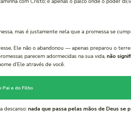
aminha com Cristo; é apenas o palco onde o poder dEle
omessa, mas é justamente nela que a promessa se cum
resse, Ele não o abandonou — apenas preparou o terr
promessas parecem adormecidas na sua vida,
não signi
nome d’Ele através de você.
 Pai e do Filho
ra descanso:
nada que passa pelas mãos de Deus se 