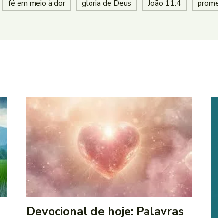
fé em meio à dor
glória de Deus
João 11:4
prome
Devocional de hoje: Palavras