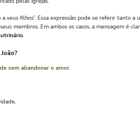
itado pelas igrejas.
 a seus filhos”. Essa expressão pode se referir tanto a 
 e seus membros. Em ambos os casos, a mensagem é clar
utrinário
.
2 João?
ade sem abandonar o amor
.
idade,