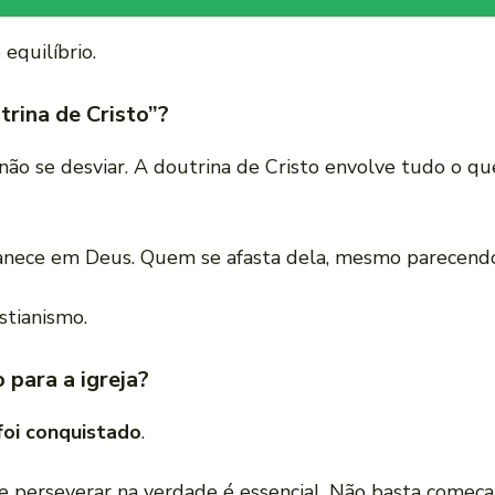
equilíbrio.
trina de Cristo”?
 não se desviar. A doutrina de Cristo envolve tudo o qu
ce em Deus. Quem se afasta dela, mesmo parecendo es
stianismo.
 para a igreja?
foi conquistado
.
 perseverar na verdade é essencial. Não basta começar