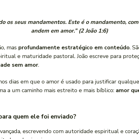
do os seus mandamentos. Este é o mandamento, como 
andem em amor.” (2 João 1:6)
ão, mas
profundamente estratégico em conteúdo
. S
iritual e maturidade pastoral. João escreve para proteg
dade sem amor
.
s dias em que o amor é usado para justificar qualquer
ma a um caminho mais estreito e mais bíblico:
amor que
para quem ele foi enviado?
avançada, escrevendo com autoridade espiritual e coraçã