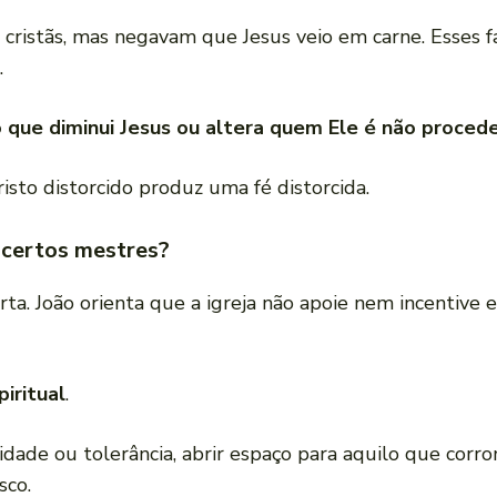
 cristãs, mas negavam que Jesus veio em carne. Esses f
.
 que diminui Jesus ou altera quem Ele é não proced
sto distorcido produz uma fé distorcida.
 certos mestres?
arta. João orienta que a igreja não apoie nem incentiv
iritual
.
idade ou tolerância, abrir espaço para aquilo que cor
sco.