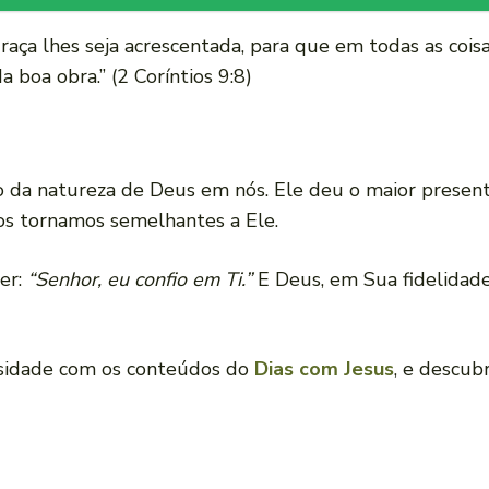
raça lhes seja acrescentada, para que em todas as coi
 boa obra.” (2 Coríntios 9:8)
o da natureza de Deus em nós. Ele deu o maior prese
s tornamos semelhantes a Ele.
zer:
“Senhor, eu confio em Ti.”
E Deus, em Sua fidelidad
osidade com os conteúdos do
Dias com Jesus
, e descu