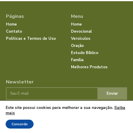
Páginas
Menu
Home
Home
Contato
Devocional
Políticas e Termos de Uso
Versículos
Oração
Estudo Bíblico
Família
Melhores Produtos
Newsletter
Enviar
Este site possui cookies para melhorar a sua navegação.
Saiba
mais
© Dias com Jesus 2025 | Todos os direitos reservados.
Concordo