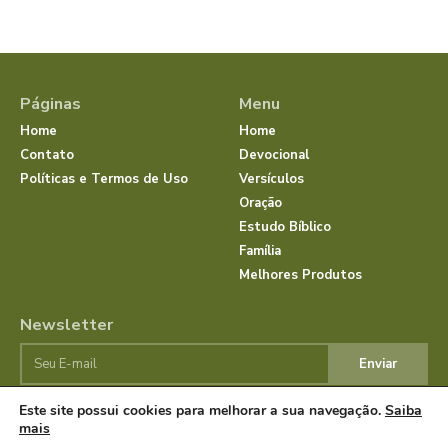
Páginas
Menu
Home
Home
Contato
Devocional
Políticas e Termos de Uso
Versículos
Oração
Estudo Bíblico
Família
Melhores Produtos
Newsletter
Enviar
Este site possui cookies para melhorar a sua navegação.
Saiba
mais
© Dias com Jesus 2025 | Todos os direitos reservados.