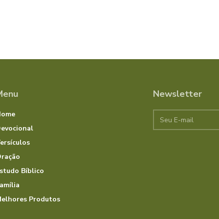
Menu
Newsletter
Home
evocional
ersículos
ração
studo Bíblico
amília
elhores Produtos