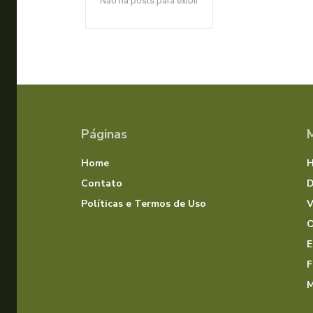
Não há posts para exibir
Páginas
Home
Contato
D
Políticas e Termos de Uso
V
O
E
F
M