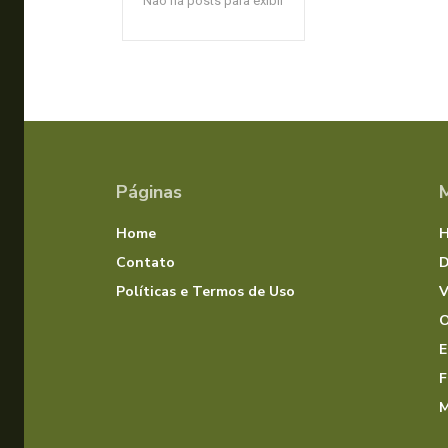
Não há posts para exibir
Páginas
Home
Contato
D
Políticas e Termos de Uso
V
O
E
F
M