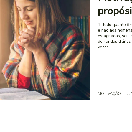
propósi
“E tudo quanto fi
e não aos homens.”📖 Colosse
estagnadas, sem s
demandas diárias —
vezes,...
MOTIVAÇÃO
jul