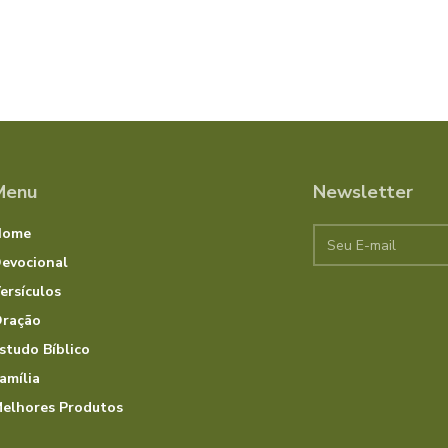
Menu
Newsletter
Home
evocional
ersículos
ração
studo Bíblico
amília
elhores Produtos