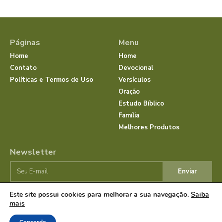
Páginas
Menu
Home
Home
Contato
Devocional
Políticas e Termos de Uso
Versículos
Oração
Estudo Bíblico
Família
Melhores Produtos
Newsletter
Enviar
Este site possui cookies para melhorar a sua navegação.
Saiba
mais
© Dias com Jesus 2025 | Todos os direitos reservados.