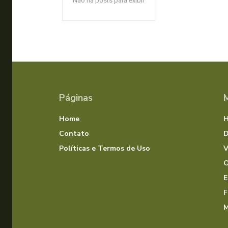
Não há posts para exibir
Páginas
Home
Contato
D
Políticas e Termos de Uso
V
O
E
F
M