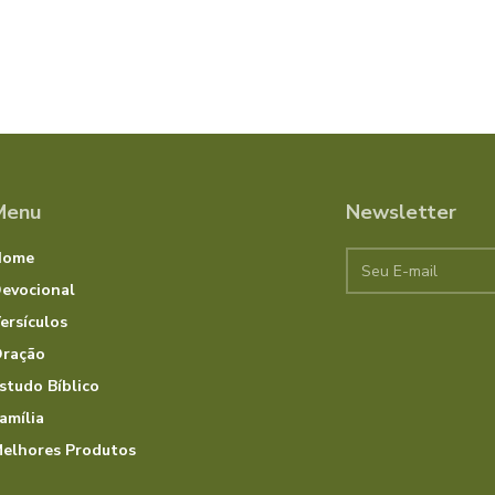
Menu
Newsletter
Home
evocional
ersículos
ração
studo Bíblico
amília
elhores Produtos