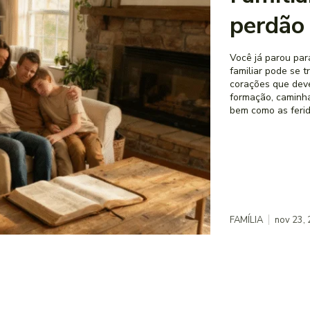
perdão 
Você já parou pa
familiar pode se 
corações que deveriam estar 
formação, caminh
bem como as ferida
FAMÍLIA
nov 23,