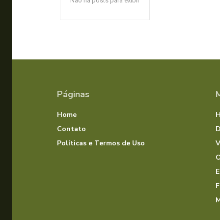
Não há posts para exibir
Páginas
Home
Contato
D
Políticas e Termos de Uso
V
O
E
F
M