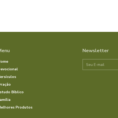
Menu
Newsletter
Home
evocional
ersículos
ração
studo Bíblico
amília
elhores Produtos