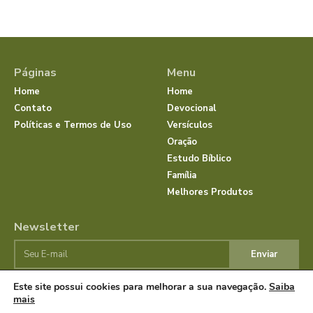
Páginas
Menu
Home
Home
Contato
Devocional
Políticas e Termos de Uso
Versículos
Oração
Estudo Bíblico
Família
Melhores Produtos
Newsletter
Enviar
Este site possui cookies para melhorar a sua navegação.
Saiba
mais
© Dias com Jesus 2025 | Todos os direitos reservados.