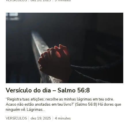
Versículo do dia – Salmo 56:8
“Registra tuas aflições; recolhe as minhas lágrimas em teu odre.
Acaso não estão anotadas em teu livro?” (Salmo 56:8) Há dores que
ninguém vê. Lágrimas...
VERSÍCULOS
dez 19, 2025
4
minutes