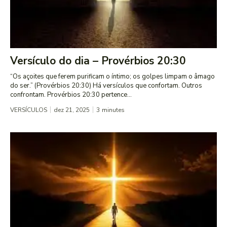
Versículo do dia – Provérbios 20:30
“Os açoites que ferem purificam o íntimo; os golpes limpam o âmago
do ser.” (Provérbios 20:30) Há versículos que confortam. Outros
confrontam. Provérbios 20:30 pertence...
VERSÍCULOS
dez 21, 2025
3
minutes