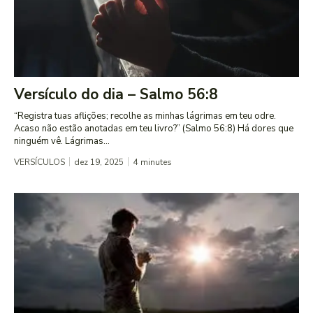
Versículo do dia – Salmo 56:8
“Registra tuas aflições; recolhe as minhas lágrimas em teu odre.
Acaso não estão anotadas em teu livro?” (Salmo 56:8) Há dores que
ninguém vê. Lágrimas...
VERSÍCULOS
dez 19, 2025
4
minutes