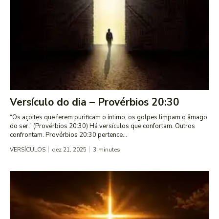
Versículo do dia – Provérbios 20:30
“Os açoites que ferem purificam o íntimo; os golpes limpam o âmago
do ser.” (Provérbios 20:30) Há versículos que confortam. Outros
confrontam. Provérbios 20:30 pertence...
VERSÍCULOS
dez 21, 2025
3
minutes