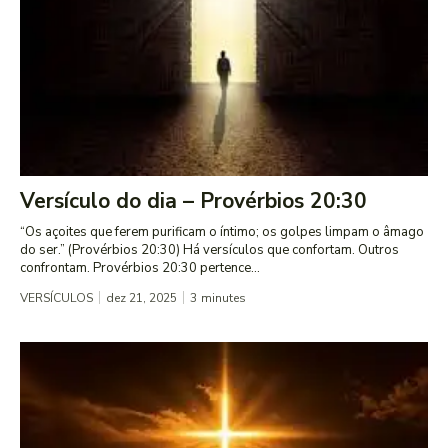
Versículo do dia – Provérbios 20:30
“Os açoites que ferem purificam o íntimo; os golpes limpam o âmago
do ser.” (Provérbios 20:30) Há versículos que confortam. Outros
confrontam. Provérbios 20:30 pertence...
VERSÍCULOS
dez 21, 2025
3
minutes