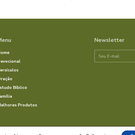
Menu
Newsletter
Home
evocional
ersículos
ração
studo Bíblico
amília
elhores Produtos
rvados.