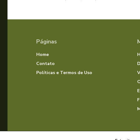
Páginas
Home
Contato
D
Políticas e Termos de Uso
V
O
E
F
M
© Dias com Jesus 2025 | Todos os direitos rese