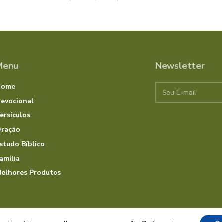
Menu
Newsletter
Home
evocional
ersículos
ração
studo Bíblico
amília
elhores Produtos
rvados.