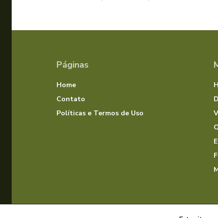
Páginas
Home
Contato
D
Políticas e Termos de Uso
V
O
E
F
M
© Dias com Jesus 2025 | Todos os direitos rese