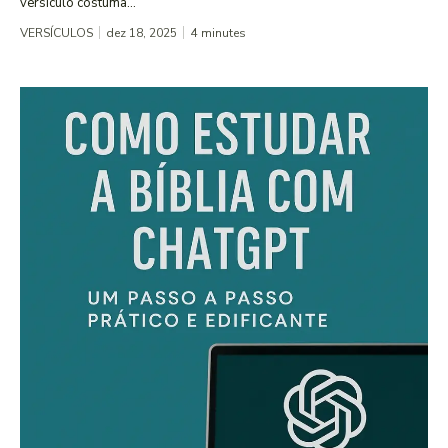
versículo costuma...
VERSÍCULOS
dez 18, 2025
4
minutes