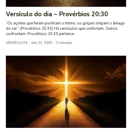
Versículo do dia – Provérbios 20:30
“Os açoites que ferem purificam o íntimo; os golpes limpam o âmago
do ser.” (Provérbios 20:30) Há versículos que confortam. Outros
confrontam. Provérbios 20:30 pertence...
VERSÍCULOS
dez 21, 2025
3
minutes