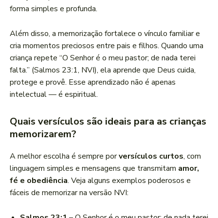
forma simples e profunda.
Além disso, a memorização fortalece o vínculo familiar e
cria momentos preciosos entre pais e filhos. Quando uma
criança repete “O Senhor é o meu pastor; de nada terei
falta.” (Salmos 23:1, NVI), ela aprende que Deus cuida,
protege e provê. Esse aprendizado não é apenas
intelectual — é espiritual.
Quais versículos são ideais para as crianças
memorizarem?
A melhor escolha é sempre por
versículos curtos
, com
linguagem simples e mensagens que transmitam
amor,
fé e obediência
. Veja alguns exemplos poderosos e
fáceis de memorizar na versão NVI:
Salmos 23:1
– O Senhor é o meu pastor; de nada terei