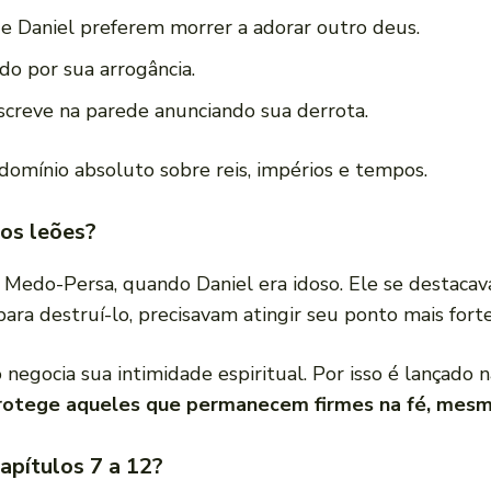
de Daniel preferem morrer a adorar outro deus.
o por sua arrogância.
screve na parede anunciando sua derrota.
omínio absoluto sobre reis, impérios e tempos.
dos leões?
 Medo-Persa, quando Daniel era idoso. Ele se destacava
para destruí-lo, precisavam atingir seu ponto mais fort
ão negocia sua intimidade espiritual. Por isso é lançad
rotege aqueles que permanecem firmes na fé, mesm
apítulos 7 a 12?