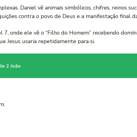
lexas. Daniel vê animais simbólicos, chifres, reinos su
uições contra o povo de Deus e a manifestação final da 
l 7, onde ele vê o “Filho do Homem” recebendo domíni
ue Jesus usaria repetidamente para si.
de 2 João
im.