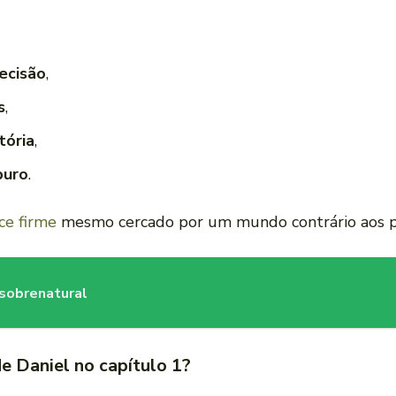
ecisão
,
s
,
tória
,
puro
.
ce firme
mesmo cercado por um mundo contrário aos pri
 sobrenatural
 Daniel no capítulo 1?