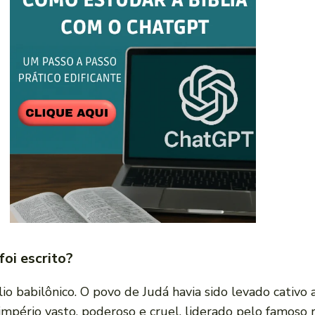
foi escrito?
lio babilônico. O povo de Judá havia sido levado cativo 
m império vasto, poderoso e cruel, liderado pelo famoso