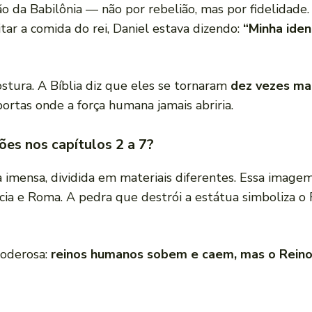
o da Babilônia — não por rebelião, mas por fidelidade.
itar a comida do rei, Daniel estava dizendo:
“Minha iden
stura. A Bíblia diz que eles se tornaram
dez vezes mai
portas onde a força humana jamais abriria.
ões nos capítulos 2 a 7?
mensa, dividida em materiais diferentes. Essa imagem
cia e Roma. A pedra que destrói a estátua simboliza o 
poderosa:
reinos humanos sobem e caem, mas o Rein