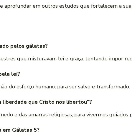
se aprofundar em outros estudos que fortalecem a sua 
tado pelos gálatas?
stres que misturavam lei e graça, tentando impor regra
pela lei?
 não do esforço humano, para ser salvo e transformado.
a liberdade que Cristo nos libertou”?
 medo e das amarras religiosas, para vivermos guiados p
os em Gálatas 5?