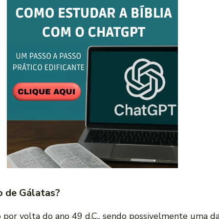
ro de Gálatas?
lo por volta do ano 49 d.C., sendo possivelmente uma da