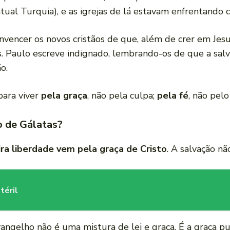
tual Turquia), e as igrejas de lá estavam enfrentando c
vencer os novos cristãos de que, além de crer em Jesus,
is. Paulo escreve indignado, lembrando-os de que a sal
o.
para viver
pela graça
, não pela culpa;
pela fé
, não pel
o de Gálatas?
ra liberdade vem pela graça de Cristo
. A salvação nã
téril
vangelho não é uma mistura de lei e graça. É a graça p