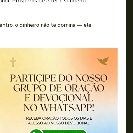
or. Prosperidade é ter o suficiente
centro, o dinheiro não te domina — ele