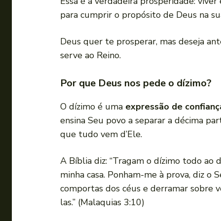
Essa é a verdadeira prosperidade: viv
para cumprir o propósito de Deus na su
Deus quer te prosperar, mas deseja an
serve ao Reino.
Por que Deus nos pede o dízimo?
O dízimo é uma
expressão de confiança
ensina Seu povo a separar a décima pa
que tudo vem d’Ele.
A Bíblia diz: “Tragam o dízimo todo ao
minha casa. Ponham-me à prova, diz o Se
comportas dos céus e derramar sobre v
las.” (Malaquias 3:10)