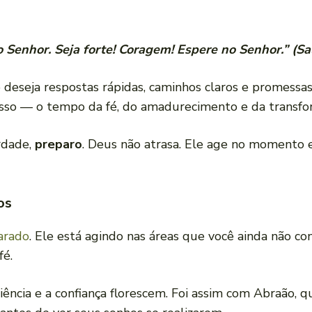
 Senhor. Seja forte! Coragem! Espere no Senhor.” (S
o deseja respostas rápidas, caminhos claros e promes
so — o tempo da fé, do amadurecimento e da transfor
rdade,
preparo
. Deus não atrasa. Ele age no momento 
os
arado
. Ele está agindo nas áreas que você ainda não c
fé.
iência e a confiança florescem. Foi assim com Abraão, 