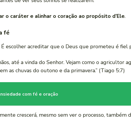
antes de ver seus sonhos se realizarem.
ar o caráter e alinhar o coração ao propósito d’Ele
.
a fé
É escolher acreditar que o Deus que prometeu é fiel p
mãos, até a vinda do Senhor. Vejam como o agricultor a
rem as chuvas do outono e da primavera.” (Tiago 5:7)
ansiedade com fé e oração
semente crescerá, mesmo sem ver o processo, também 