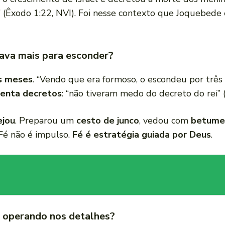
 (Êxodo 1:22, NVI). Foi nesse contexto que Joquebede e
ava mais para esconder?
s meses
. “Vendo que era formoso, o escondeu por três
renta decretos
: “não tiveram medo do decreto do rei” 
ejou
. Preparou um
cesto de junco
, vedou com
betume 
 Fé não é impulso.
Fé é estratégia guiada por Deus
.
 operando nos detalhes?