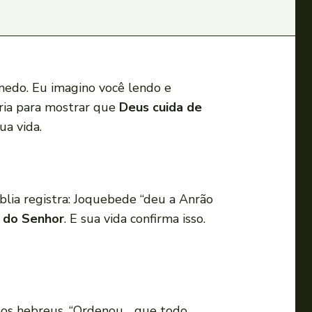
medo. Eu imagino você lendo e
ória para mostrar que
Deus cuida de
ua vida.
íblia registra: Joquebede “deu a Anrão
a do Senhor
. E sua vida confirma isso.
inos hebreus. “Ordenou… que todo