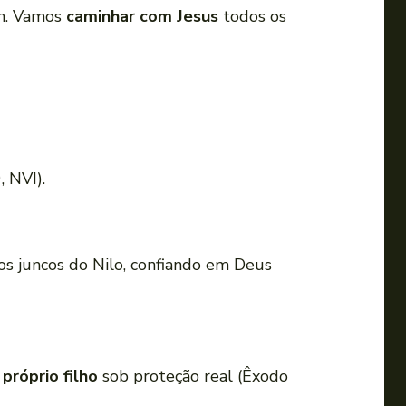
em. Vamos
caminhar com Jesus
todos os
, NVI).
os juncos do Nilo, confiando em Deus
róprio filho
sob proteção real (Êxodo