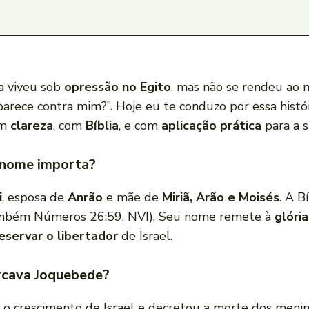
la viveu sob
opressão no Egito
, mas não se rendeu ao 
arece contra mim?”. Hoje eu te conduzo por essa hist
om
clareza
, com
Bíblia
, e com
aplicação prática
para a s
 nome importa?
i
, esposa de
Anrão
e mãe de
Miriã, Arão e Moisés
. A B
 também Números 26:59, NVI). Seu nome remete à
glóri
eservar o libertador
de Israel.
ercava Joquebede?
a o crescimento de Israel e decretou a morte dos men