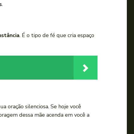
s
.
nstância
. É o tipo de fé que cria espaço
sua oração silenciosa. Se hoje você
a coragem dessa mãe acenda em você a