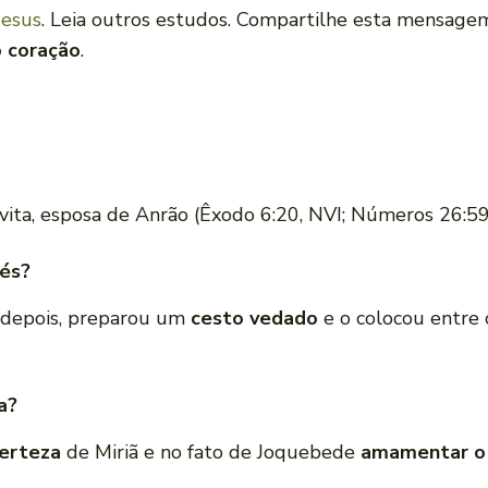
Jesus
. Leia outros estudos. Compartilhe esta mensag
 coração
.
evita, esposa de Anrão (Êxodo 6:20, NVI; Números 26:59
sés?
 depois, preparou um
cesto vedado
e o colocou entre 
a?
erteza
de Miriã e no fato de Joquebede
amamentar o p