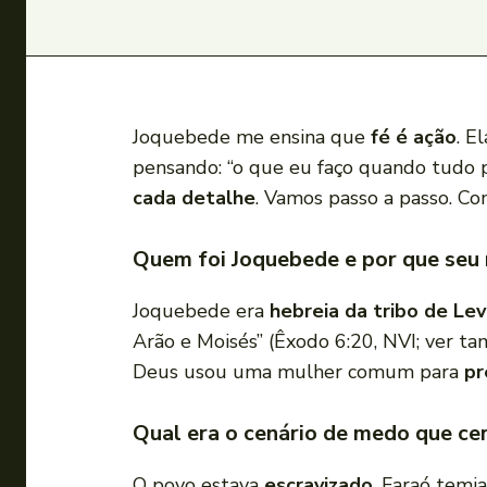
Joquebede me ensina que
fé é ação
. E
pensando: “o que eu faço quando tudo p
cada detalhe
. Vamos passo a passo. C
Quem foi Joquebede e por que seu
Joquebede era
hebreia da tribo de Lev
Arão e Moisés” (Êxodo 6:20, NVI; ver
Deus usou uma mulher comum para
pr
Qual era o cenário de medo que c
O povo estava
escravizado
. Faraó temi