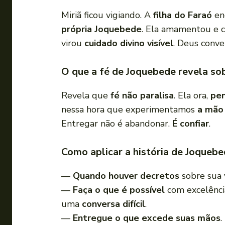
Miriã ficou vigiando. A
filha do Faraó
en
própria Joquebede
. Ela amamentou e 
virou
cuidado divino visível
. Deus conv
O que a fé de Joquebede revela so
Revela que
fé não paralisa
. Ela ora,
pe
nessa hora que experimentamos
a mão
Entregar não é abandonar.
É confiar
.
Como aplicar a história de Joquebe
—
Quando houver decretos
sobre sua v
—
Faça o que é possível
com excelênci
uma
conversa difícil
.
—
Entregue o que excede suas mãos
.