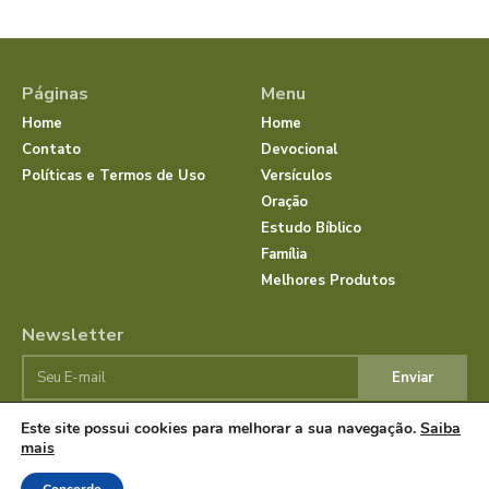
Páginas
Menu
Home
Home
Contato
Devocional
Políticas e Termos de Uso
Versículos
Oração
Estudo Bíblico
Família
Melhores Produtos
Newsletter
Enviar
Este site possui cookies para melhorar a sua navegação.
Saiba
mais
© Dias com Jesus 2025 | Todos os direitos reservados.