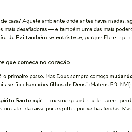
o de casa? Aquele ambiente onde antes havia risadas, 
s mais desafiadoras — e também uma das mais poder
ção do Pai também se entristece
, porque Ele é o pri
gre que começa no coração
dê o primeiro passo. Mas Deus sempre começa
mudando
ois serão chamados filhos de Deus
” (Mateus 5:9, NVI).
pírito Santo agir
— mesmo quando tudo parece perdido
as no calor da raiva, por orgulho, por velhas feridas. Ma