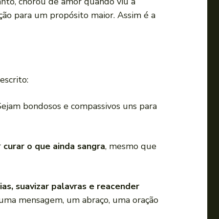
tanto, chorou de amor quando viu a
ção para um propósito maior. Assim é a
escrito:
. Sejam bondosos e compassivos uns para
r
curar o que ainda sangra
, mesmo que
as, suavizar palavras e reacender
s: uma mensagem, um abraço, uma oração