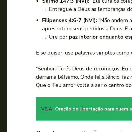
Salmo 147:3 (NVI):
“Ele cura os cora
→ Entregue a Deus as lembranças dol
Filipenses 4:6-7 (NVI):
“Não andem ans
apresentem seus pedidos a Deus. E a
→ Ore por
paz interior enquanto es
E se quiser, use palavras simples como 
“Senhor, Tu és Deus de recomeços. Eu c
derrama bálsamo. Onde há silêncio, faz 
Que o Teu amor volte a ser o centro do
VEJA
Oração de libertação para quem 