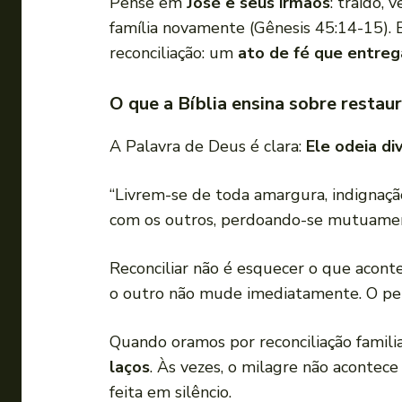
Pense em
José e seus irmãos
: traído,
família novamente (Gênesis 45:14-15). 
reconciliação: um
ato de fé que entreg
O que a Bíblia ensina sobre restau
A Palavra de Deus é clara:
Ele odeia di
“Livrem-se de toda amargura, indignaçã
com os outros, perdoando-se mutuamen
Reconciliar não é esquecer o que acont
o outro não mude imediatamente. O perd
Quando oramos por reconciliação famili
laços
. Às vezes, o milagre não aconte
feita em silêncio.