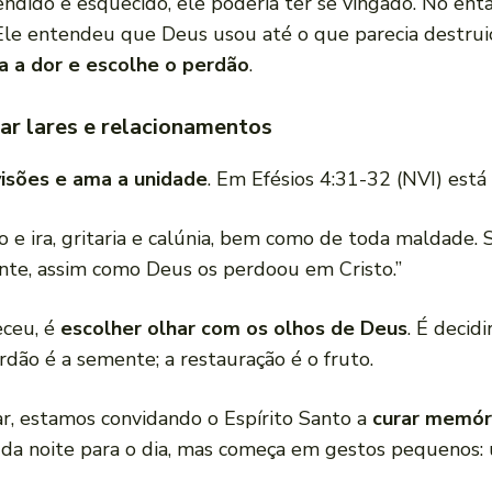
 vendido e esquecido, ele poderia ter se vingado. No en
Ele entendeu que Deus usou até o que parecia destrui
a a dor e escolhe o perdão
.
rar lares e relacionamentos
visões e ama a unidade
. Em Efésios 4:31-32 (NVI) está 
o e ira, gritaria e calúnia, bem como de toda maldade
te, assim como Deus os perdoou em Cristo.”
eceu, é
escolher olhar com os olhos de Deus
. É decidi
ão é a semente; a restauração é o fruto.
ar, estamos convidando o Espírito Santo a
curar memóri
ce da noite para o dia, mas começa em gestos pequeno