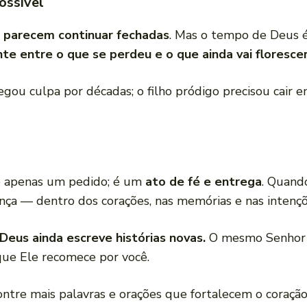
ossível
s parecem continuar fechadas
. Mas o tempo de Deus é
nte entre o que se perdeu e o que ainda vai florescer
egou culpa por décadas; o filho pródigo precisou cair e
o é apenas um pedido; é um
ato de fé e entrega
. Quand
nça — dentro dos corações, nas memórias e nas intençõ
Deus ainda escreve histórias novas.
O mesmo Senhor qu
que Ele recomece por você.
ontre mais palavras e orações que fortalecem o coração