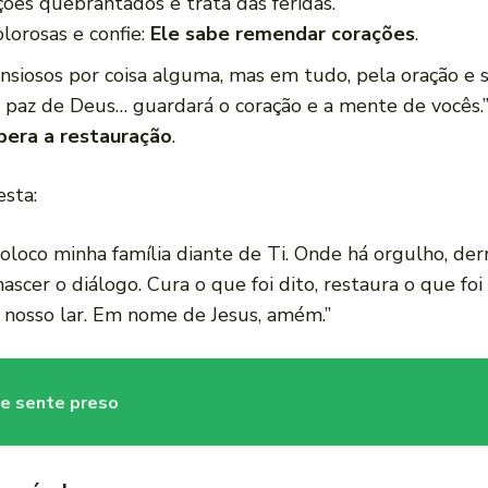
ções quebrantados e trata das feridas.”
orosas e confie:
Ele sabe remendar corações
.
iosos por coisa alguma, mas em tudo, pela oração e sú
 paz de Deus… guardará o coração e a mente de vocês.
pera a restauração
.
esta:
oloco minha família diante de Ti. Onde há orgulho, de
nascer o diálogo. Cura o que foi dito, restaura o que f
 nosso lar. Em nome de Jesus, amém.”
se sente preso