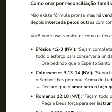
Como orar por reconciliação famili
Não existe fórmula pronta, mas há
verd
depois
interceda pelos outros
com com
Você pode usar versículos como estes e
Efésios 4:2-3 (NVI):
“Sejam completam
todo o esforço para conservar a unida
→ Ore pedindo que o Espírito Santo
Colossenses 3:13-14 (NVI):
“Suporte
o Senhor lhes perdoou. Acima de tudo
→ Declare que o
amor será o laço q
Romanos 12:18 (NVI):
“Façam todo o 
→ Peça a Deus força para ser
instru