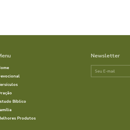
Menu
Newsletter
Home
evocional
ersículos
ração
studo Bíblico
amília
elhores Produtos