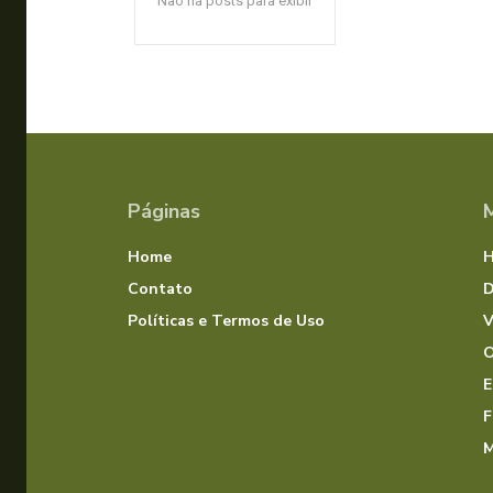
Não há posts para exibir
Páginas
Home
Contato
D
Políticas e Termos de Uso
V
O
E
F
M