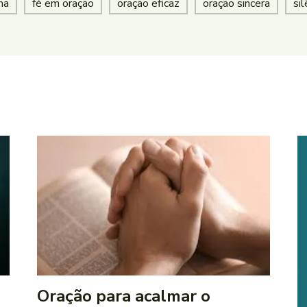
na
fé em oração
oração eficaz
oração sincera
si
Oração para acalmar o