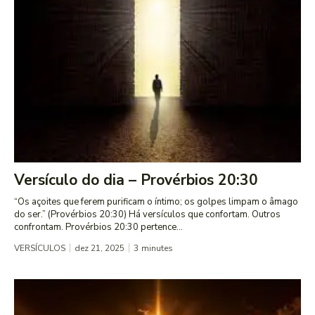
Versículo do dia – Provérbios 20:30
“Os açoites que ferem purificam o íntimo; os golpes limpam o âmago
do ser.” (Provérbios 20:30) Há versículos que confortam. Outros
confrontam. Provérbios 20:30 pertence...
VERSÍCULOS
dez 21, 2025
3
minutes