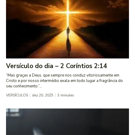
Versículo do dia – 2 Coríntios 2:14
“Mas graças a Deus, que sempre nos conduz vitoriosamente em
Cristo e por nosso intermédio exala em todo lugar a fragrância do
seu conhecimento.”...
VERSÍCULOS
dez 20, 2025
3
minutes