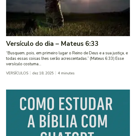
Versículo do dia – Mateus 6:33
“Busquem, pois, em primeiro lugar o Reino de Deus e a sua justiça, e
todas essas coisas lhes serão acrescentadas.” (Mateus 6:33) Esse
versículo costuma...
VERSÍCULOS
dez 18, 2025
4
minutes