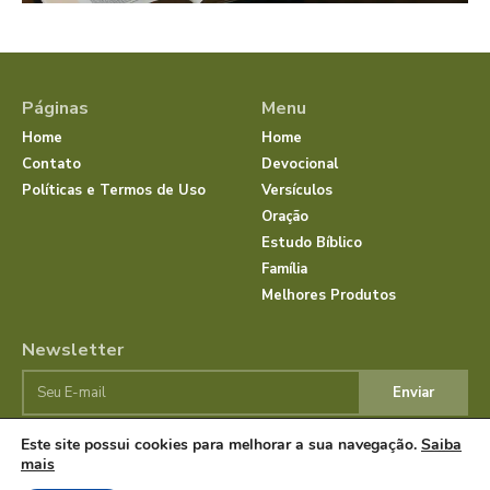
Páginas
Menu
Home
Home
Contato
Devocional
Políticas e Termos de Uso
Versículos
Oração
Estudo Bíblico
Família
Melhores Produtos
Newsletter
Enviar
Este site possui cookies para melhorar a sua navegação.
Saiba
mais
© Dias com Jesus 2025 | Todos os direitos reservados.